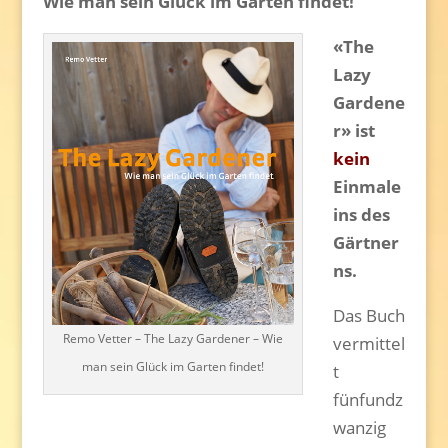
Wie man sein Glück im Garten findet!
«The
Lazy
Gardene
r» ist
kein
Einmale
ins des
Gärtner
ns.
Das Buch
Remo Vetter – The Lazy Gardener – Wie
vermittel
man sein Glück im Garten findet!
t
fünfundz
wanzig