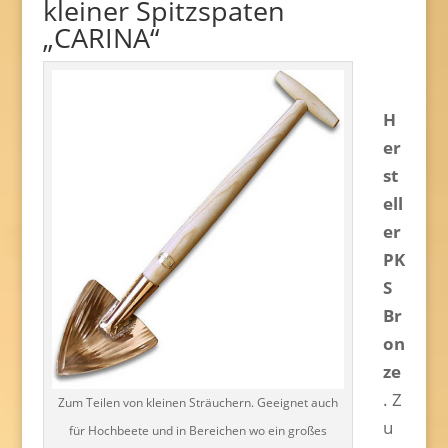
kleiner Spitzspaten
„CARINA“
H
er
st
ell
er
PK
S
Br
on
ze
. Z
Zum Teilen von kleinen Sträuchern. Geeignet auch
u
für Hochbeete und in Bereichen wo ein großes