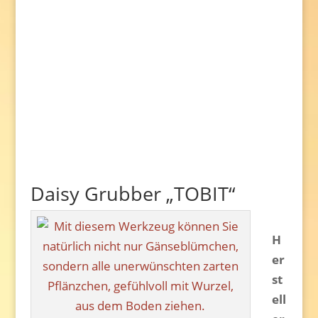
Daisy Grubber „TOBIT“
H
er
st
ell