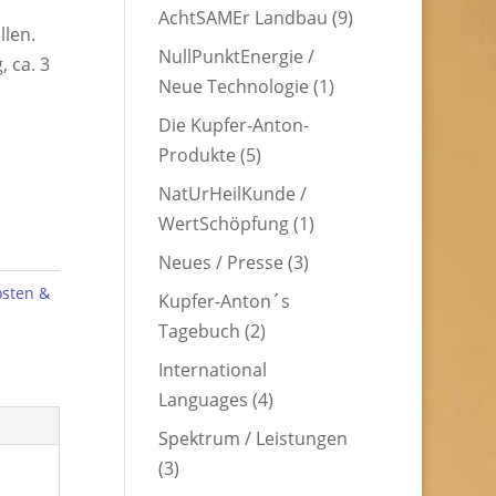
AchtSAMEr Landbau
(9)
llen.
NullPunktEnergie /
, ca. 3
Neue Technologie
(1)
Die Kupfer-Anton-
Produkte
(5)
NatUrHeilKunde /
WertSchöpfung
(1)
Neues / Presse
(3)
sten &
Kupfer-Anton´s
Tagebuch
(2)
International
Languages
(4)
Spektrum / Leistungen
(3)