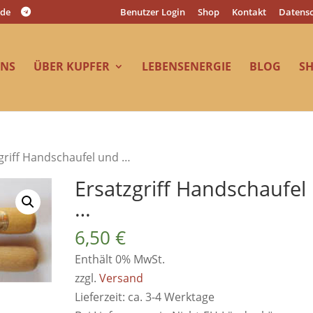
.de
Benutzer Login
Shop
Kontakt
Datensc
UNS
ÜBER KUPFER
LEBENSENERGIE
BLOG
S
griff Handschaufel und …
Ersatzgriff Handschaufel
…
6,50
€
Enthält 0% MwSt.
zzgl.
Versand
Lieferzeit: ca. 3-4 Werktage