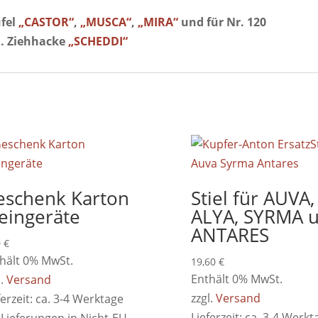
ufel
„CASTOR“
,
„MUSCA“
,
„MIRA“
und
für Nr. 120
l. Ziehhacke
„SCHEDDI“
eschenk Karton
Stiel für AUVA,
eingeräte
ALYA, SYRMA 
ANTARES
0
€
hält 0% MwSt.
19,60
€
Enthält 0% MwSt.
l.
Versand
zzgl.
Versand
ferzeit: ca. 3-4 Werktage
Lieferzeit: ca. 3-4 Werkt