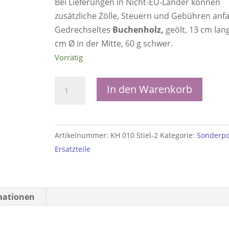
Bei Lieferungen in Nicht-EU-Länder können
zusätzliche Zölle, Steuern und Gebühren anfa
Gedrechseltes
Buchenholz,
geölt, 13 cm lang
cm Ø in der Mitte, 60 g schwer.
Vorrätig
Ersatzgriff
In den Warenkorb
Handschaufel
und
...
Artikelnummer:
KH 010 Stiel-2
Kategorie:
Sonderpo
Menge
Ersatzteile
mationen