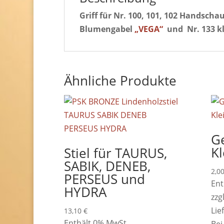
Griff für Nr. 100, 101, 102 Handscha
Blumengabel
„VEGA“
und Nr. 133 k
Ähnliche Produkte
G
Kl
Stiel für TAURUS,
SABIK, DENEB,
2,0
PERSEUS und
Ent
HYDRA
zzg
Lie
13,10
€
Enthält 0% MwSt.