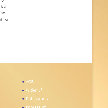
t-EU-
che
ühren
AGB
Widerruf
Datenschutz
Impressum