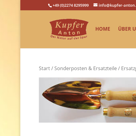
+49 (0)2274 8295999
info@kupfer-anton
HOME
ÜBER 
Start
/
Sonderposten & Ersatzteile
/ Ersatz