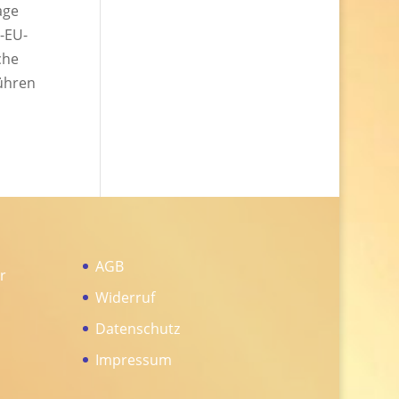
age
t-EU-
che
ühren
AGB
Widerruf
Datenschutz
Impressum