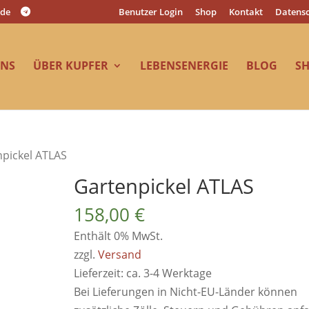
.de
Benutzer Login
Shop
Kontakt
Datensc
UNS
ÜBER KUPFER
LEBENSENERGIE
BLOG
S
npickel ATLAS
Gartenpickel ATLAS
158,00
€
Enthält 0% MwSt.
zzgl.
Versand
Lieferzeit: ca. 3-4 Werktage
Bei Lieferungen in Nicht-EU-Länder können