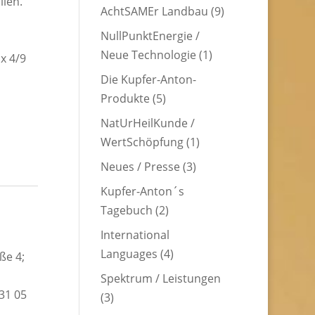
llen.
AchtSAMEr Landbau
(9)
NullPunktEnergie /
Neue Technologie
(1)
x 4/9
Die Kupfer-Anton-
Produkte
(5)
NatUrHeilKunde /
WertSchöpfung
(1)
Neues / Presse
(3)
Kupfer-Anton´s
Tagebuch
(2)
International
Languages
(4)
ße 4;
Spektrum / Leistungen
31 05
(3)