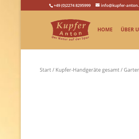
+49 (0)2274 8295999
info@kupfer-anton
HOME
ÜBER 
Start
/
Kupfer-Handgeräte gesamt
/ Garte