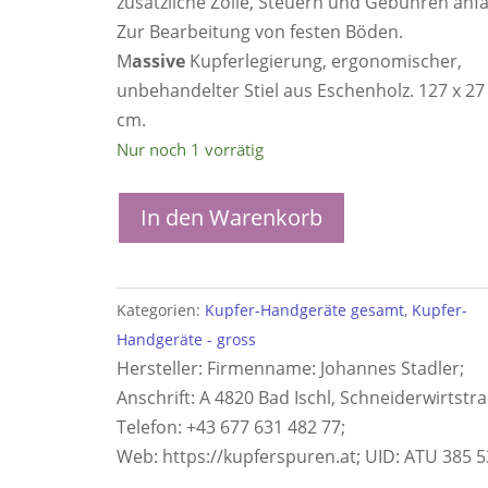
zusätzliche Zölle, Steuern und Gebühren anfa
Zur Bearbeitung von festen Böden.
M
assive
Kupferlegierung, ergonomischer,
unbehandelter Stiel aus Eschenholz. 127 x 27 
cm.
Nur noch 1 vorrätig
Gartenpickel
In den Warenkorb
ATLAS
Menge
Kategorien:
Kupfer-Handgeräte gesamt
,
Kupfer-
Handgeräte - gross
Hersteller:
Firmenname: Johannes Stadler;
Anschrift: A 4820 Bad Ischl, Schneiderwirtstra
Telefon: +43 677 631 482 77;
Web: https://kupferspuren.at; UID: ATU 385 5