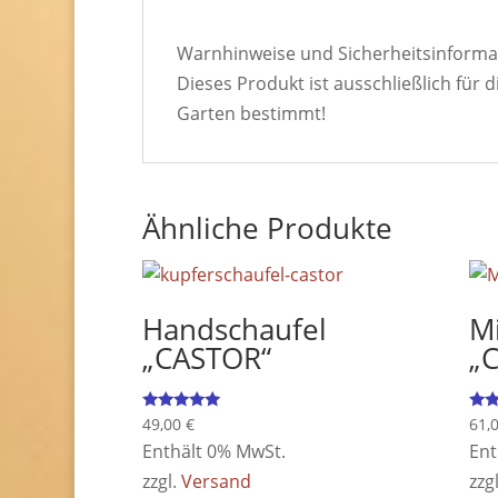
Warnhinweise und Sicherheitsinforma
Dieses Produkt ist ausschließlich fü
Garten bestimmt!
Ähnliche Produkte
Handschaufel
M
„CASTOR“
„
Bewertet
Bewe
49,00
€
61,
mit
mit
Enthält 0% MwSt.
Ent
5.00
5.00
von 5
von
zzgl.
Versand
zzg