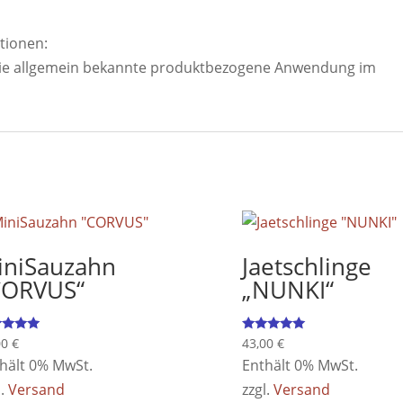
tionen:
r die allgemein bekannte produktbezogene Anwendung im
iniSauzahn
Jaetschlinge
CORVUS“
„NUNKI“
rtet
Bewertet
00
€
43,00
€
mit
hält 0% MwSt.
Enthält 0% MwSt.
5.00
 5
von 5
l.
Versand
zzgl.
Versand