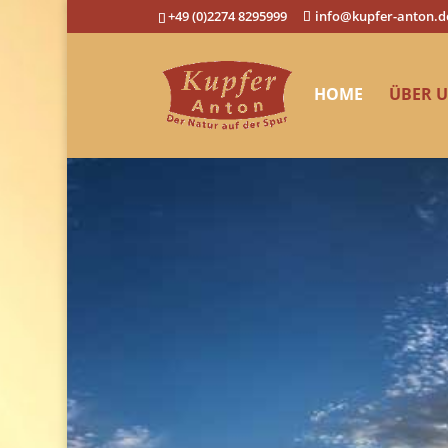
+49 (0)2274 8295999
info@kupfer-anton.d
HOME
ÜBER 