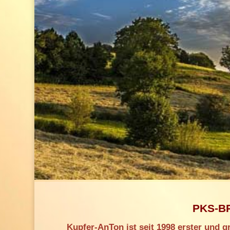
PKS-BR
Kupfer-AnTon ist seit 1998 erster und 