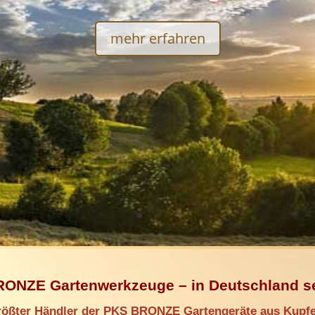
mehr erfahren
ONZE Gartenwerkzeuge – in Deutschland se
größter Händler der PKS BRONZE Gartengeräte aus Kupfe