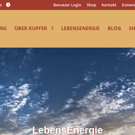
e
Benutzer Login
Shop
Kontakt
Datens
UNS
ÜBER KUPFER
LEBENSENERGIE
BLOG
S
LebensEnergie